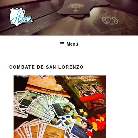
Saltar
al
contenido
HEROES ESTUDIOS
– Comunidad Creativa –
Menú
COMBATE DE SAN LORENZO