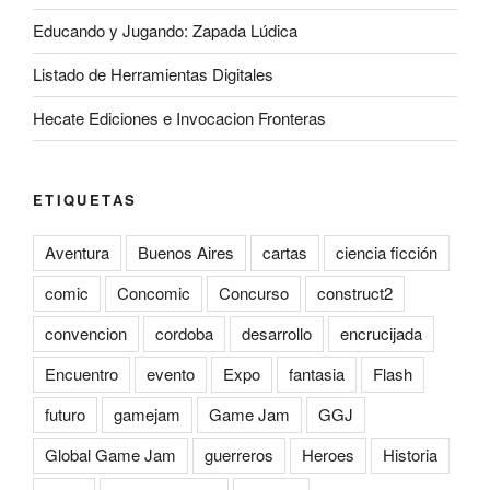
Educando y Jugando: Zapada Lúdica
Listado de Herramientas Digitales
Hecate Ediciones e Invocacion Fronteras
ETIQUETAS
Aventura
Buenos Aires
cartas
ciencia ficción
comic
Concomic
Concurso
construct2
convencion
cordoba
desarrollo
encrucijada
Encuentro
evento
Expo
fantasia
Flash
futuro
gamejam
Game Jam
GGJ
Global Game Jam
guerreros
Heroes
Historia