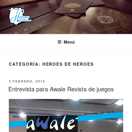
Saltar
al
contenido
HEROES ESTUDIOS
– Comunidad Creativa –
Menú
CATEGORÍA:
HEROES DE HEROES
PUBLICADO
3 FEBRERO, 2016
EL
Entrevista para Awale Revista de juegos