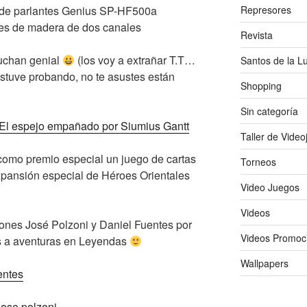
Represores
 de parlantes Genius SP-HF500a
es de madera de dos canales
Revista
uchan genial
(los voy a extrañar T.T…
Santos de la L
 estuve probando, no te asustes están
Shopping
Sin categoría
El espejo empañado por Siumius Gantt
Taller de Vide
n como premio especial un juego de cartas
Torneos
xpansión especial de Héroes Orientales
Video Juegos
Videos
aciones José Polzoni y Daniel Fuentes por
Videos Promoc
s a aventuras en Leyendas
Wallpapers
entes
jose polzoni