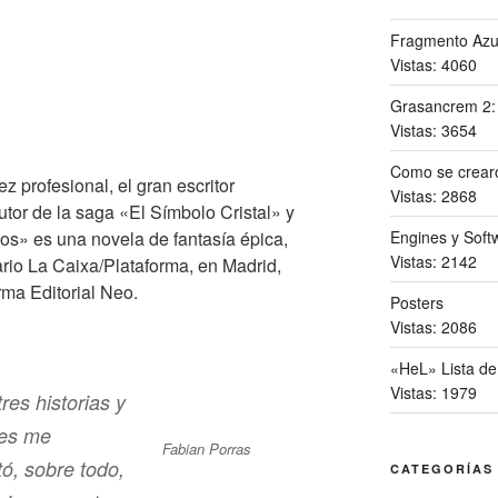
Fragmento Azu
Vistas: 4060
Grasancrem 2
Vistas: 3654
Como se crearo
z profesional, el gran escritor
Vistas: 2868
utor de la saga «El Símbolo Cristal» y
Engines y Softw
s» es una novela de fantasía épica,
Vistas: 2142
rario La Caixa/Plataforma, en Madrid,
ma Editorial Neo.
Posters
Vistas: 2086
«HeL» Lista de
Vistas: 1979
res historias y
res me
Fabian Porras
ó, sobre todo,
CATEGORÍAS