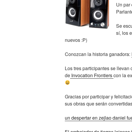
Un par
Parlant
Se esc
sí, los
nuevos :P)
Conozcan la historia ganadora:
Los tres participantes se lleva
de
Invocation Frontiers
con la e
Gracias por participar y felicit
sus obras que serán convertida
un despertar en zejlao daniel fu
El embajador de tierras lejanas 