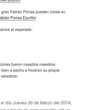
 gran Fabian Porras pueden visitar su
abián Porras Escritor
tamos al esperado:
aciones fueron nuestros maestros
 bien a pecho e hicieron su propia
 veredicto:
el día Jueves 06 de Marzo del 2014,
en a través de comunicación virtual