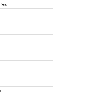
tiers
s
a