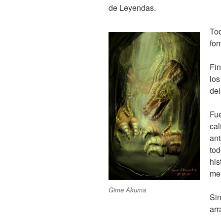
de Leyendas.
Tod
for
Fin
los
del
Fue
cal
ant
tod
his
men
Gime Akuma
Sin
arr