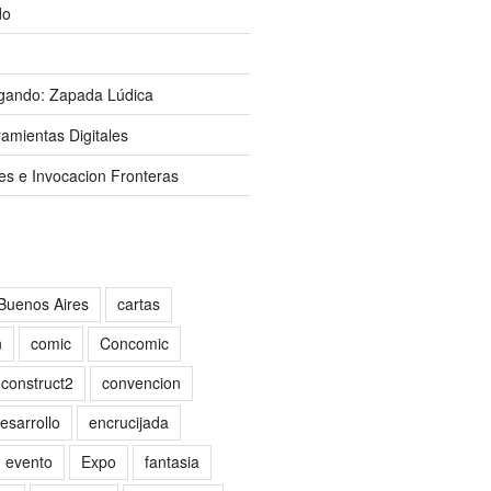
do
gando: Zapada Lúdica
amientas Digitales
es e Invocacion Fronteras
Buenos Aires
cartas
n
comic
Concomic
construct2
convencion
esarrollo
encrucijada
evento
Expo
fantasia