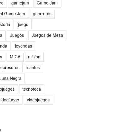
ro
gamejam
Game Jam
al Game Jam
guerreros
storia
juego
sa
Juegos
Juegos de Mesa
nda
leyendas
as
MICA
mision
represores
santos
 Luna Negra
eojuegos
tecnoteca
videojuego
videojuegos
O