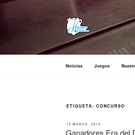
Saltar
al
contenido
HEROES E
– Comunidad Creativa –
Noticias
Juegos
Nuestr
ETIQUETA:
CONCURSO
PUBLICADO
12 MARZO, 2014
EL
Ganadores Era del 