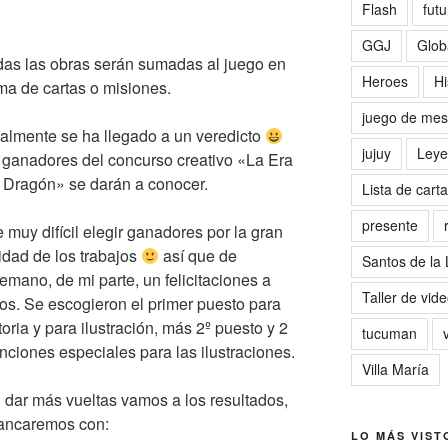
Flash
futu
GGJ
Glob
as las obras serán sumadas al juego en
Heroes
Hi
ma de cartas o misiones.
juego de me
almente se ha llegado a un veredicto
jujuy
Leye
 ganadores del concurso creativo «La Era
 Dragón» se darán a conocer.
Lista de cart
presente
 muy difícil elegir ganadores por la gran
idad de los trabajos
así que de
Santos de la
emano, de mi parte, un felicitaciones a
Taller de vid
os. Se escogieron el primer puesto para
toria y para ilustración, más 2º puesto y 2
tucuman
ciones especiales para las ilustraciones.
Villa María
 dar más vueltas vamos a los resultados,
ancaremos con:
LO MÁS VIST