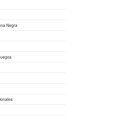
una Negra
ojuegos
ionales