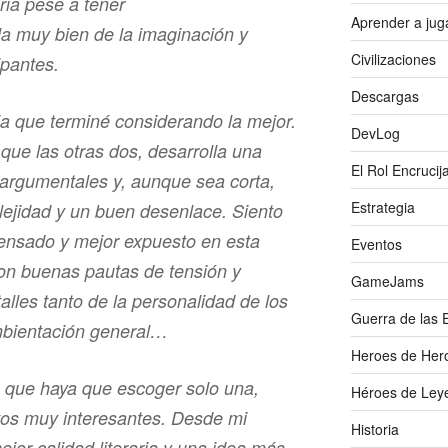
ria pese a tener
Aprender a jug
a muy bien de la imaginación y
Civilizaciones
ipantes.
Descargas
ria que terminé considerando la mejor.
DevLog
 que las otras dos, desarrolla una
El Rol Encrucij
 argumentales y, aunque sea corta,
Estrategia
ejidad y un buen desenlace. Siento
ensado y mejor expuesto en esta
Eventos
con buenas pautas de tensión y
GameJams
alles tanto de la personalidad de los
Guerra de las 
mbientación general…
Heroes de Her
 que haya que escoger solo una,
Héroes de Ley
tos muy interesantes. Desde mi
Historia
ejor calidad literaria y una idea más