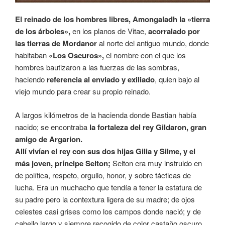
El reinado de los hombres libres, Amongaladh la »tierra
de los árboles»,
en los planos de Vitae,
acorralado por
las tierras de Mordanor
al norte del antiguo mundo, donde
habitaban
«Los Oscuros»,
el nombre con el que los
hombres bautizaron a las fuerzas de las sombras,
haciendo
referencia al enviado y exiliado
, quien bajo al
viejo mundo para crear su propio reinado.
A largos kilómetros de la hacienda donde Bastian había
nacido; se encontraba
la fortaleza del rey Gildaron, gran
amigo de Argarion.
Allí vivían el rey con sus dos hijas Gilia y Silme, y el
más joven, príncipe Selton;
Selton era muy instruido en
de política, respeto, orgullo, honor, y sobre tácticas de
lucha. Era un muchacho que tendía a tener la estatura de
su padre pero la contextura ligera de su madre; de ojos
celestes casi grises como los campos donde nació; y de
cabello largo y siempre recogido de color castaño oscuro,