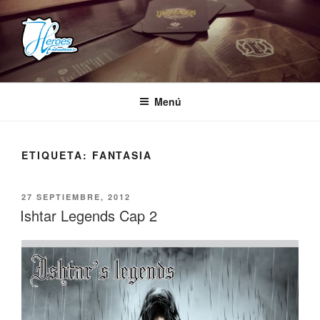
Saltar
al
contenido
HEROES ESTUDIOS
– Comunidad Creativa –
Menú
ETIQUETA:
FANTASIA
PUBLICADO
27 SEPTIEMBRE, 2012
EL
Ishtar Legends Cap 2