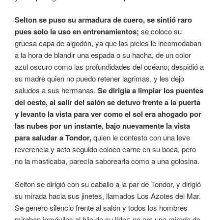
Selton se puso su armadura de cuero, se sintió raro
pues solo la uso en entrenamientos;
se coloco su
gruesa capa de algodón, ya que las pieles le incomodaban
a la hora de blandir una espada o su hacha, de un color
azul oscuro como las profundidades del océano; despidió a
su madre quien no puedo retener lagrimas, y les dejo
saludos a sus hermanas.
Se dirigía a limpiar los puentes
del oeste, al salir del salón se detuvo frente a la puerta
y levanto la vista para ver como el sol era ahogado por
las nubes por un instante, bajo nuevamente la vista
para saludar a Tondor,
quien le contesto con una leve
reverencia y acto seguido coloco carne en su boca, pero
no la masticaba, parecía saborearla como a una golosina.
Selton se dirigió con su caballo a la par de Tondor, y dirigió
su mirada hacia sus jinetes, llamados Los Azotes del Mar.
Se genero silencio frente al salón y todos los hombres
miraban inmóviles al hijo de su líder; no era una mirada de