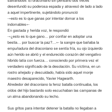
salvándose. El draconiano sin pensarlo dos veces
desenfundó su poderosa espada y atravesó de lado a lado
a aquel impertinente, sujetándolo pronunció
-«esto es lo que ganas por intentar domar a los
indomables»-
En gastada y herida voz, le respondió
-«¿esto es lo que gano… por confiar en adoptar una
bestia… por buscar la paz?…»- la sangre que bañaba la
empuñadura del draconiano se sentía fría, su ojo izquierdo
aún herido se abrió y el endurecido corazón del vengativo
hibrido latía con fuerza… conociendo por primera vez el
verdadero significado de la desolación. Su víctima, en un
rostro añejado y descuidado, había sido aquel monje
maestro desaparecido, Yavier Hagwarth.
Alrededor del draconiano la feroz batalla continuaba, los
oídos del hijo bastardo solo escuchaban las campanas de
un alma abandonando su lecho.
Sus gritos para intentar detener la batalla no llegaban a