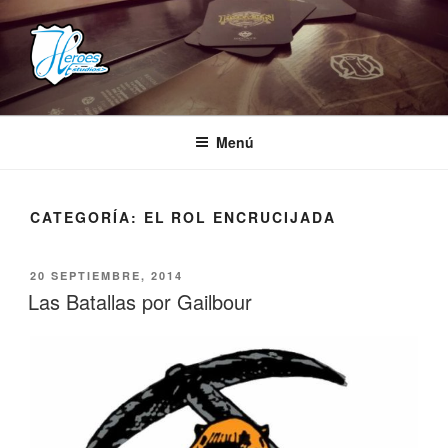
Saltar
al
contenido
HEROES ESTUDIOS
– Comunidad Creativa –
Menú
CATEGORÍA:
EL ROL ENCRUCIJADA
PUBLICADO
20 SEPTIEMBRE, 2014
EL
Las Batallas por Gailbour