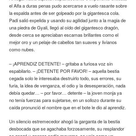
el Alfa a duras penas pudo acercarse a vuelo rasante sobre
la espalda antes de ser golpeado por la gigantesca cola.
Padi salió expelida y usando su agilidad junto a la magia de
una piedra de Gyali, llegó al oído del gigantesco dragón,
desde cerca se apreciaban escamas brillantes como el
mejor oro y un pelaje de cabellos tan suaves y livianos
como nubes.
– ¡APRENDIZ DETENTE! – gritaba a furiosa voz sin
espabilarlo. – ¡DETENTE POR FAVOR! – aquella bestia
cegada solo le interesaba destruirlo todo, sus errores, su
furia, la idea de venganza, el odio y la desesperación, nada
debía quedar… – por favor… detente – la joven monja ya
no tenía fuerzas para sujetarse, en un sollozo durante su
caída pronunció el nombre que en el bote le dio al aprendiz.
Un silencio estremecedor ahogó la garganta de la bestia
desbocada que se agachaba forzosamente, su resplandor
se apagó y apenas podía moverse, se veía como un