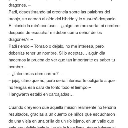
dragones. –
Padi, desestimando tal creencia sobre las palabras del
monje, se acercó al oído del hibrido y le susurró despacio.
El hibrido la miró confuso, – ¡¿algo tan raro sería mi nombre
después de escuchar mi deber como señor de los
dragones?! –
Padi riendo – Tómalo o déjalo, no me interesa, pero
deberías tener un nombre. Si lo aceptas… algún día
hacemos la prueba de ver que tan importante es saber tu
nombre –
– ¿Intentarías dominarme? –
– jajaj, claro que no, pero sería interesarte obligarte a que
no tengas esa cara de tonto todo el tiempo –
Hangwarth estalló en carcajadas…
Cuando creyeron que aquella misión realmente no tendría
resultados, gracias a un cuento de niños que escucharon
de una vieja en una orilla de un río lejano, en un valle que
solo era visible bajo la luz de la luna llena, descubrieron el