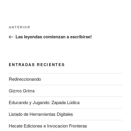
Navegación
Entrada
ANTERIOR
de
anterior:
Las leyendas comienzan a escribirse!
entradas
ENTRADAS RECIENTES
Redireccionando
Gizmo Grims
Educando y Jugando: Zapada Lúdica
Listado de Herramientas Digitales
Hecate Ediciones e Invocacion Fronteras