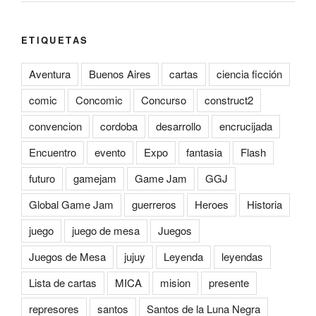
ETIQUETAS
Aventura
Buenos Aires
cartas
ciencia ficción
comic
Concomic
Concurso
construct2
convencion
cordoba
desarrollo
encrucijada
Encuentro
evento
Expo
fantasia
Flash
futuro
gamejam
Game Jam
GGJ
Global Game Jam
guerreros
Heroes
Historia
juego
juego de mesa
Juegos
Juegos de Mesa
jujuy
Leyenda
leyendas
Lista de cartas
MICA
mision
presente
represores
santos
Santos de la Luna Negra