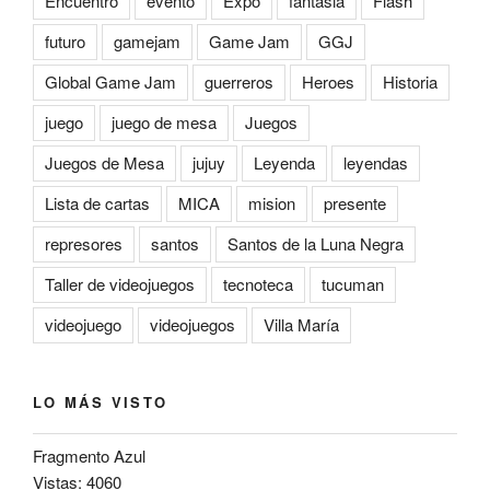
Encuentro
evento
Expo
fantasia
Flash
futuro
gamejam
Game Jam
GGJ
Global Game Jam
guerreros
Heroes
Historia
juego
juego de mesa
Juegos
Juegos de Mesa
jujuy
Leyenda
leyendas
Lista de cartas
MICA
mision
presente
represores
santos
Santos de la Luna Negra
Taller de videojuegos
tecnoteca
tucuman
videojuego
videojuegos
Villa María
LO MÁS VISTO
Fragmento Azul
Vistas: 4060