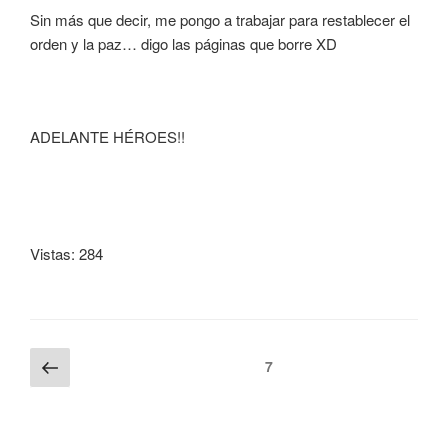
Sin más que decir, me pongo a trabajar para restablecer el
orden y la paz… digo las páginas que borre XD
ADELANTE HÉROES!!
Vistas: 284
Navegación
Página
Página
7
anterior
de
entradas