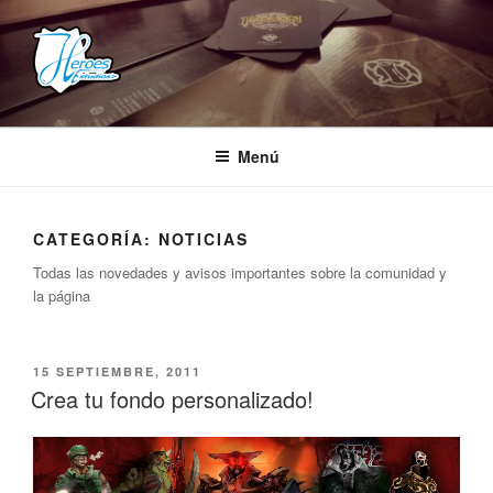
Saltar
al
contenido
HEROES ESTUDIOS
– Comunidad Creativa –
Menú
CATEGORÍA:
NOTICIAS
Todas las novedades y avisos importantes sobre la comunidad y
la página
PUBLICADO
15 SEPTIEMBRE, 2011
EL
Crea tu fondo personalizado!