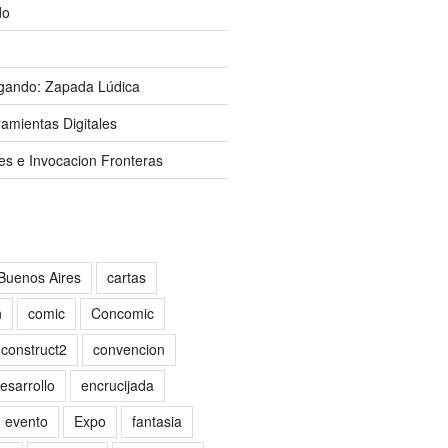
do
gando: Zapada Lúdica
amientas Digitales
es e Invocacion Fronteras
Buenos Aires
cartas
n
comic
Concomic
construct2
convencion
esarrollo
encrucijada
evento
Expo
fantasia