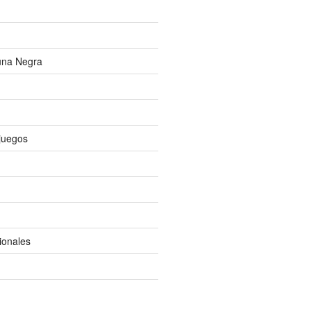
una Negra
ojuegos
ionales