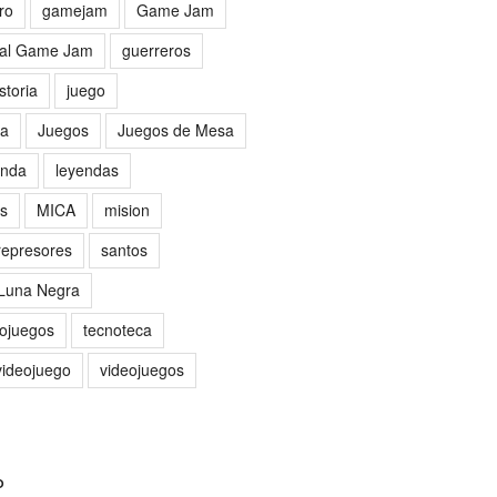
ro
gamejam
Game Jam
al Game Jam
guerreros
storia
juego
sa
Juegos
Juegos de Mesa
nda
leyendas
as
MICA
mision
represores
santos
 Luna Negra
eojuegos
tecnoteca
videojuego
videojuegos
O