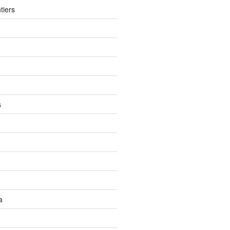
tiers
s
a