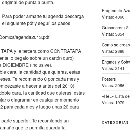
original de punta a punta.
Fragmento Azu
Para poder armarte tu agenda descarga
Vistas: 4060
el siguiente pdf y seguí los pasos
Grasancrem 2
Vistas: 3654
/Comics/agenda2013.pdf
Como se crearo
mo TAPA y la tercera como CONTRATAPA
Vistas: 2868
ente, o pegalo sobre un cartón duro)
Engines y Softw
a DICIEMBRE (inclusive).
Vistas: 2141
le cara, la cantidad que quieras, estas
 meses. Te recomiendo 8 por cada mes y
Posters
Vistas: 2086
 empezaste a hacerla antes del 2013)
oble cara, la cantidad que quieras, estas
«HeL» Lista de
bujar o diagramar en cualquier momento
Vistas: 1979
 2 para cada mes y luego unas 20 para
a parte superior. Te recomiendo un
CATEGORÍAS
tamaño que te permita guardarla