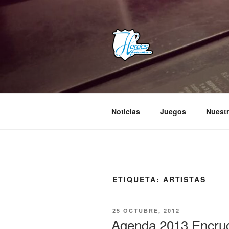
Saltar
al
contenido
HEROES E
– Comunidad Creativa –
Noticias
Juegos
Nuestr
ETIQUETA:
ARTISTAS
PUBLICADO
25 OCTUBRE, 2012
EL
Agenda 2013 Encruc