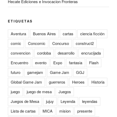
Hecate Ediciones e Invocacion Fronteras
ETIQUETAS
Aventura
Buenos Aires
cartas
ciencia ficción
comic
Concomic
Concurso
construct2
convencion
cordoba
desarrollo
encrucijada
Encuentro
evento
Expo
fantasia
Flash
futuro
gamejam
Game Jam
GGJ
Global Game Jam
guerreros
Heroes
Historia
juego
juego de mesa
Juegos
Juegos de Mesa
jujuy
Leyenda
leyendas
Lista de cartas
MICA
mision
presente