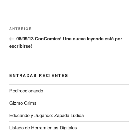
Navegación
Entrada
ANTERIOR
de
anterior:
06/09/13 ConComics! Una nueva leyenda está por
entradas
escribirse!
ENTRADAS RECIENTES
Redireccionando
Gizmo Grims
Educando y Jugando: Zapada Lúdica
Listado de Herramientas Digitales