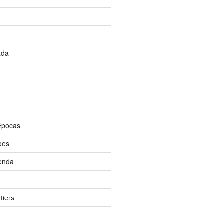
ada
Epocas
oes
enda
tiers