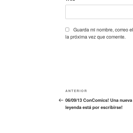
Guarda mi nombre, correo e
la próxima vez que comente.
Navegación
Entrada
ANTERIOR
de
anterior:
06/09/13 ConComics! Una nueva
leyenda está por escribirse!
entradas