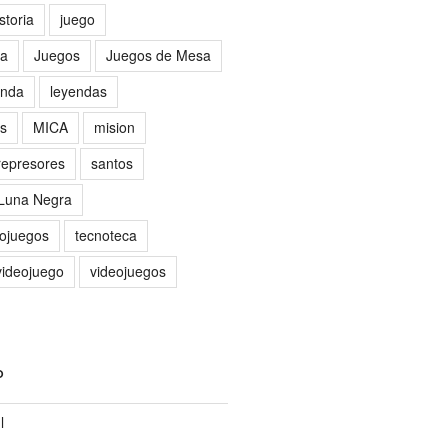
storia
juego
sa
Juegos
Juegos de Mesa
nda
leyendas
as
MICA
mision
represores
santos
 Luna Negra
eojuegos
tecnoteca
videojuego
videojuegos
O
l