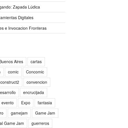
gando: Zapada Lúdica
amientas Digitales
es e Invocacion Fronteras
Buenos Aires
cartas
n
comic
Concomic
construct2
convencion
esarrollo
encrucijada
evento
Expo
fantasia
ro
gamejam
Game Jam
al Game Jam
guerreros