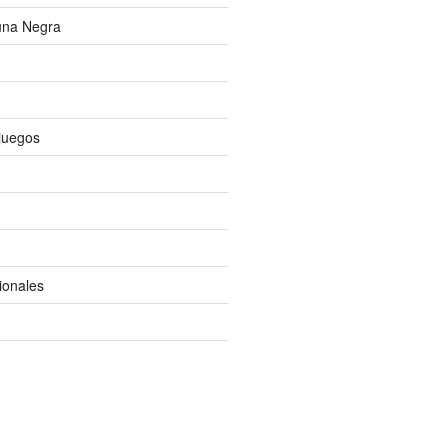
una Negra
ojuegos
ionales