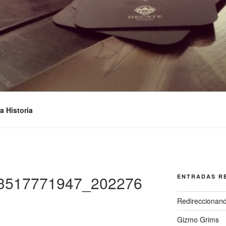
STUDIOS
a Historia
3517771947_202276
ENTRADAS R
Redireccionan
Gizmo Grims