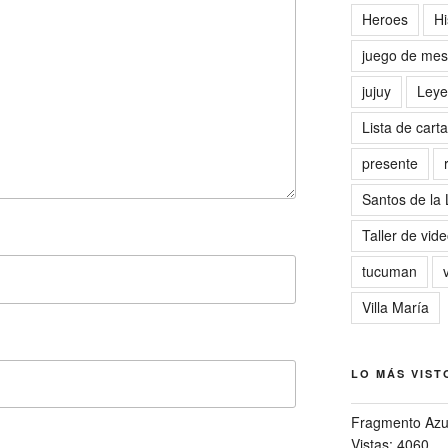
Heroes
Hi
juego de me
jujuy
Leye
Lista de cart
presente
Santos de la
Taller de vid
tucuman
Villa María
LO MÁS VIST
Fragmento Azu
Vistas: 4060