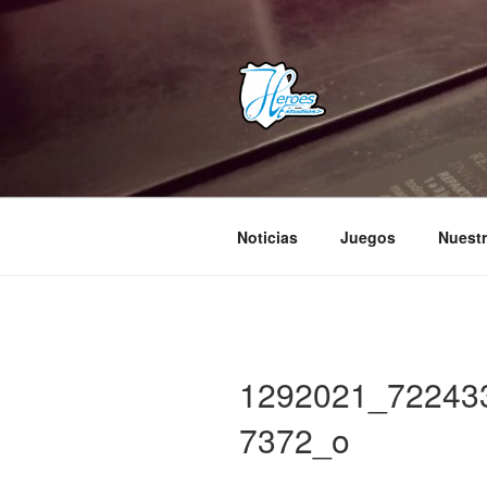
Saltar
al
contenido
HEROES E
– Comunidad Creativa –
Noticias
Juegos
Nuestr
1292021_72243
7372_o