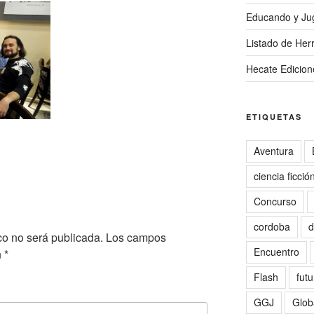
Educando y Ju
Listado de Herr
Hecate Edicion
ETIQUETAS
Aventura
ciencia ficció
Concurso
cordoba
d
co no será publicada.
Los campos
Encuentro
n
*
Flash
futu
GGJ
Glob