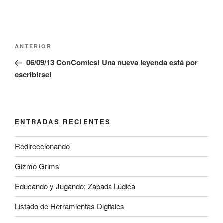
Navegación
Entrada
ANTERIOR
de
anterior:
06/09/13 ConComics! Una nueva leyenda está por
entradas
escribirse!
ENTRADAS RECIENTES
Redireccionando
Gizmo Grims
Educando y Jugando: Zapada Lúdica
Listado de Herramientas Digitales