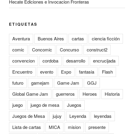
Hecate Ediciones e Invocacion Fronteras
ETIQUETAS
Aventura
Buenos Aires
cartas
ciencia ficción
comic
Concomic
Concurso
construct2
convencion
cordoba
desarrollo
encrucijada
Encuentro
evento
Expo
fantasia
Flash
futuro
gamejam
Game Jam
GGJ
Global Game Jam
guerreros
Heroes
Historia
juego
juego de mesa
Juegos
Juegos de Mesa
jujuy
Leyenda
leyendas
Lista de cartas
MICA
mision
presente