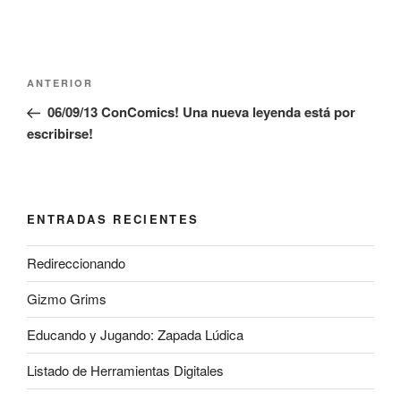
Navegación
Entrada
ANTERIOR
de
anterior:
06/09/13 ConComics! Una nueva leyenda está por
entradas
escribirse!
ENTRADAS RECIENTES
Redireccionando
Gizmo Grims
Educando y Jugando: Zapada Lúdica
Listado de Herramientas Digitales