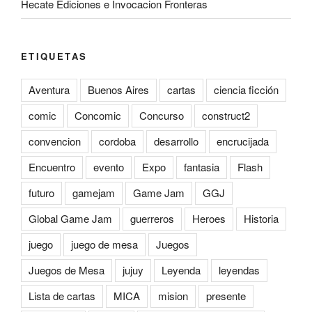
Hecate Ediciones e Invocacion Fronteras
ETIQUETAS
Aventura
Buenos Aires
cartas
ciencia ficción
comic
Concomic
Concurso
construct2
convencion
cordoba
desarrollo
encrucijada
Encuentro
evento
Expo
fantasia
Flash
futuro
gamejam
Game Jam
GGJ
Global Game Jam
guerreros
Heroes
Historia
juego
juego de mesa
Juegos
Juegos de Mesa
jujuy
Leyenda
leyendas
Lista de cartas
MICA
mision
presente