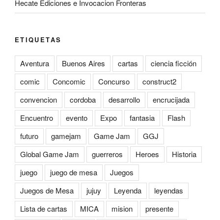
Hecate Ediciones e Invocacion Fronteras
ETIQUETAS
Aventura
Buenos Aires
cartas
ciencia ficción
comic
Concomic
Concurso
construct2
convencion
cordoba
desarrollo
encrucijada
Encuentro
evento
Expo
fantasia
Flash
futuro
gamejam
Game Jam
GGJ
Global Game Jam
guerreros
Heroes
Historia
juego
juego de mesa
Juegos
Juegos de Mesa
jujuy
Leyenda
leyendas
Lista de cartas
MICA
mision
presente