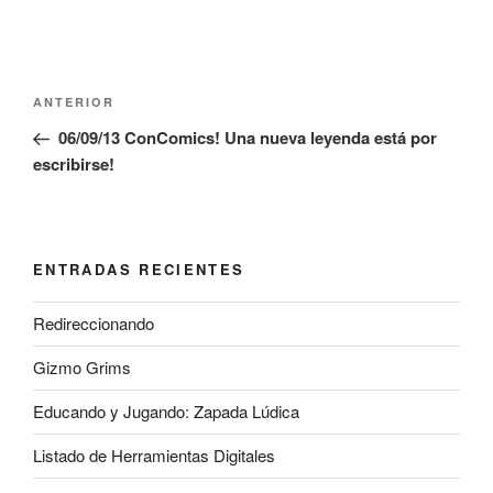
Navegación
Entrada
ANTERIOR
de
anterior:
06/09/13 ConComics! Una nueva leyenda está por
entradas
escribirse!
ENTRADAS RECIENTES
Redireccionando
Gizmo Grims
Educando y Jugando: Zapada Lúdica
Listado de Herramientas Digitales