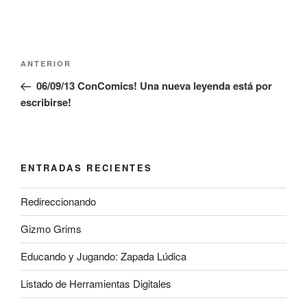
Navegación
Entrada
ANTERIOR
de
anterior:
06/09/13 ConComics! Una nueva leyenda está por
entradas
escribirse!
ENTRADAS RECIENTES
Redireccionando
Gizmo Grims
Educando y Jugando: Zapada Lúdica
Listado de Herramientas Digitales