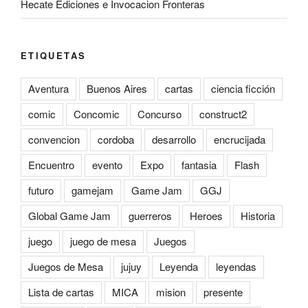
Hecate Ediciones e Invocacion Fronteras
ETIQUETAS
Aventura
Buenos Aires
cartas
ciencia ficción
comic
Concomic
Concurso
construct2
convencion
cordoba
desarrollo
encrucijada
Encuentro
evento
Expo
fantasia
Flash
futuro
gamejam
Game Jam
GGJ
Global Game Jam
guerreros
Heroes
Historia
juego
juego de mesa
Juegos
Juegos de Mesa
jujuy
Leyenda
leyendas
Lista de cartas
MICA
mision
presente