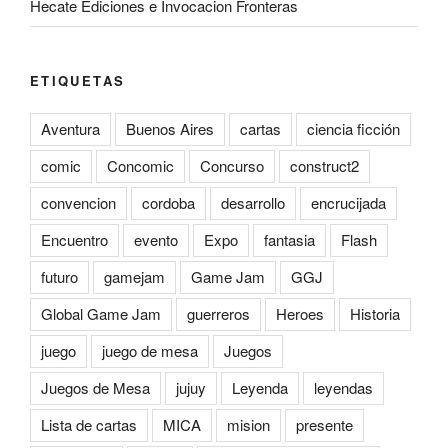
Hecate Ediciones e Invocacion Fronteras
ETIQUETAS
Aventura
Buenos Aires
cartas
ciencia ficción
comic
Concomic
Concurso
construct2
convencion
cordoba
desarrollo
encrucijada
Encuentro
evento
Expo
fantasia
Flash
futuro
gamejam
Game Jam
GGJ
Global Game Jam
guerreros
Heroes
Historia
juego
juego de mesa
Juegos
Juegos de Mesa
jujuy
Leyenda
leyendas
Lista de cartas
MICA
mision
presente