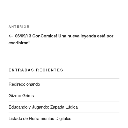
Navegación
Entrada
ANTERIOR
de
anterior:
06/09/13 ConComics! Una nueva leyenda está por
entradas
escribirse!
ENTRADAS RECIENTES
Redireccionando
Gizmo Grims
Educando y Jugando: Zapada Lúdica
Listado de Herramientas Digitales