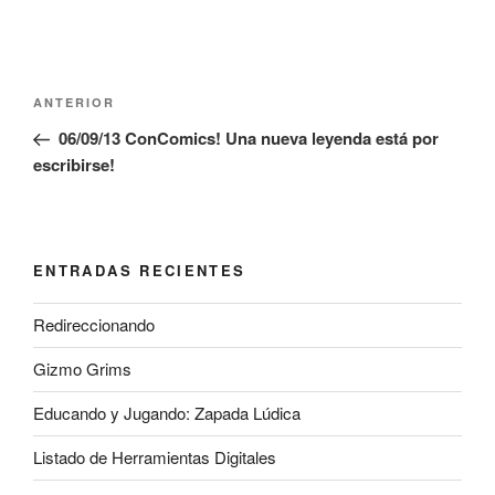
Navegación
Entrada
ANTERIOR
de
anterior:
06/09/13 ConComics! Una nueva leyenda está por
entradas
escribirse!
ENTRADAS RECIENTES
Redireccionando
Gizmo Grims
Educando y Jugando: Zapada Lúdica
Listado de Herramientas Digitales