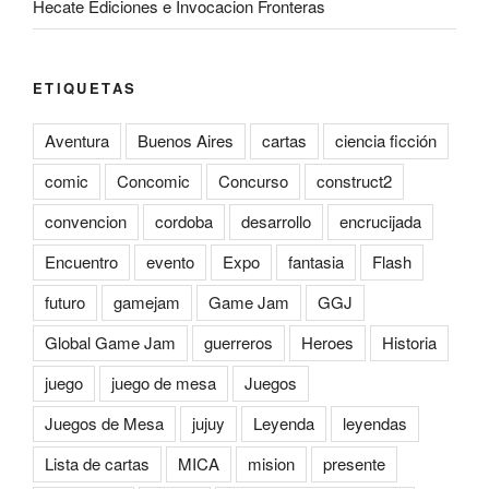
Hecate Ediciones e Invocacion Fronteras
ETIQUETAS
Aventura
Buenos Aires
cartas
ciencia ficción
comic
Concomic
Concurso
construct2
convencion
cordoba
desarrollo
encrucijada
Encuentro
evento
Expo
fantasia
Flash
futuro
gamejam
Game Jam
GGJ
Global Game Jam
guerreros
Heroes
Historia
juego
juego de mesa
Juegos
Juegos de Mesa
jujuy
Leyenda
leyendas
Lista de cartas
MICA
mision
presente