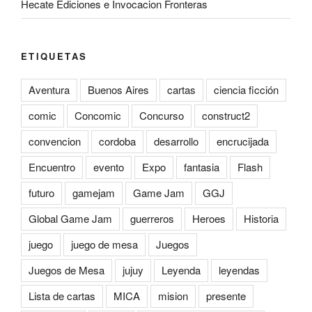
Hecate Ediciones e Invocacion Fronteras
ETIQUETAS
Aventura
Buenos Aires
cartas
ciencia ficción
comic
Concomic
Concurso
construct2
convencion
cordoba
desarrollo
encrucijada
Encuentro
evento
Expo
fantasia
Flash
futuro
gamejam
Game Jam
GGJ
Global Game Jam
guerreros
Heroes
Historia
juego
juego de mesa
Juegos
Juegos de Mesa
jujuy
Leyenda
leyendas
Lista de cartas
MICA
mision
presente