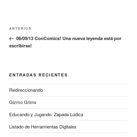
Navegación
Entrada
ANTERIOR
de
anterior:
06/09/13 ConComics! Una nueva leyenda está por
entradas
escribirse!
ENTRADAS RECIENTES
Redireccionando
Gizmo Grims
Educando y Jugando: Zapada Lúdica
Listado de Herramientas Digitales