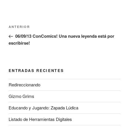
Navegación
Entrada
ANTERIOR
de
anterior:
06/09/13 ConComics! Una nueva leyenda está por
entradas
escribirse!
ENTRADAS RECIENTES
Redireccionando
Gizmo Grims
Educando y Jugando: Zapada Lúdica
Listado de Herramientas Digitales