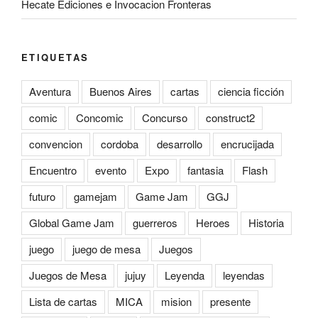
Hecate Ediciones e Invocacion Fronteras
ETIQUETAS
Aventura
Buenos Aires
cartas
ciencia ficción
comic
Concomic
Concurso
construct2
convencion
cordoba
desarrollo
encrucijada
Encuentro
evento
Expo
fantasia
Flash
futuro
gamejam
Game Jam
GGJ
Global Game Jam
guerreros
Heroes
Historia
juego
juego de mesa
Juegos
Juegos de Mesa
jujuy
Leyenda
leyendas
Lista de cartas
MICA
mision
presente