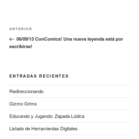
Navegación
Entrada
ANTERIOR
de
anterior:
06/09/13 ConComics! Una nueva leyenda está por
entradas
escribirse!
ENTRADAS RECIENTES
Redireccionando
Gizmo Grims
Educando y Jugando: Zapada Lúdica
Listado de Herramientas Digitales