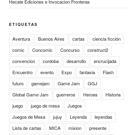
Hecate Ediciones e Invocacion Fronteras
ETIQUETAS
Aventura
Buenos Aires
cartas
ciencia ficción
comic
Concomic
Concurso
construct2
convencion
cordoba
desarrollo
encrucijada
Encuentro
evento
Expo
fantasia
Flash
futuro
gamejam
Game Jam
GGJ
Global Game Jam
guerreros
Heroes
Historia
juego
juego de mesa
Juegos
Juegos de Mesa
jujuy
Leyenda
leyendas
Lista de cartas
MICA
mision
presente