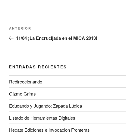
Navegación
Entrada
ANTERIOR
de
anterior:
11/04 ¡La Encrucijada en el MICA 2013!
entradas
ENTRADAS RECIENTES
Redireccionando
Gizmo Grims
Educando y Jugando: Zapada Lúdica
Listado de Herramientas Digitales
Hecate Ediciones e Invocacion Fronteras