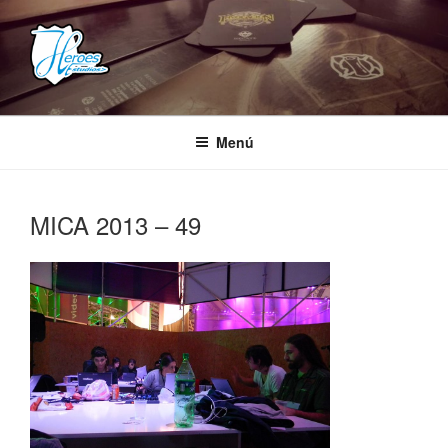
Saltar
al
contenido
HEROES ESTUDIOS
– Comunidad Creativa –
Menú
MICA 2013 – 49