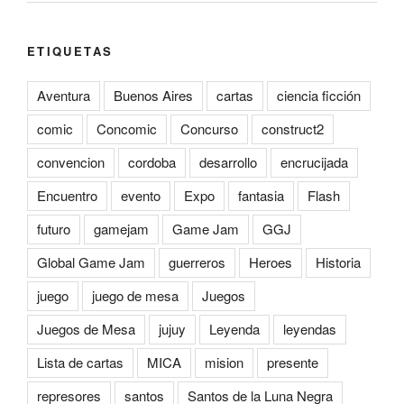
ETIQUETAS
Aventura
Buenos Aires
cartas
ciencia ficción
comic
Concomic
Concurso
construct2
convencion
cordoba
desarrollo
encrucijada
Encuentro
evento
Expo
fantasia
Flash
futuro
gamejam
Game Jam
GGJ
Global Game Jam
guerreros
Heroes
Historia
juego
juego de mesa
Juegos
Juegos de Mesa
jujuy
Leyenda
leyendas
Lista de cartas
MICA
mision
presente
represores
santos
Santos de la Luna Negra