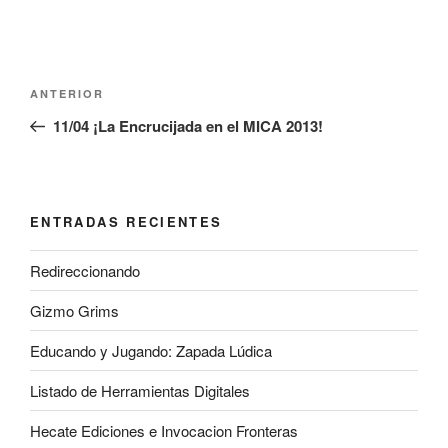
Navegación
Entrada
ANTERIOR
de
anterior:
11/04 ¡La Encrucijada en el MICA 2013!
entradas
ENTRADAS RECIENTES
Redireccionando
Gizmo Grims
Educando y Jugando: Zapada Lúdica
Listado de Herramientas Digitales
Hecate Ediciones e Invocacion Fronteras