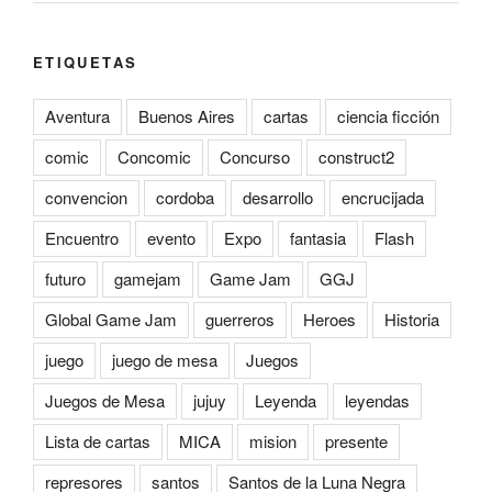
ETIQUETAS
Aventura
Buenos Aires
cartas
ciencia ficción
comic
Concomic
Concurso
construct2
convencion
cordoba
desarrollo
encrucijada
Encuentro
evento
Expo
fantasia
Flash
futuro
gamejam
Game Jam
GGJ
Global Game Jam
guerreros
Heroes
Historia
juego
juego de mesa
Juegos
Juegos de Mesa
jujuy
Leyenda
leyendas
Lista de cartas
MICA
mision
presente
represores
santos
Santos de la Luna Negra