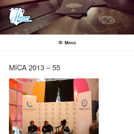
Saltar
al
contenido
HEROES ESTUDIOS
– Comunidad Creativa –
Menú
MICA 2013 – 55