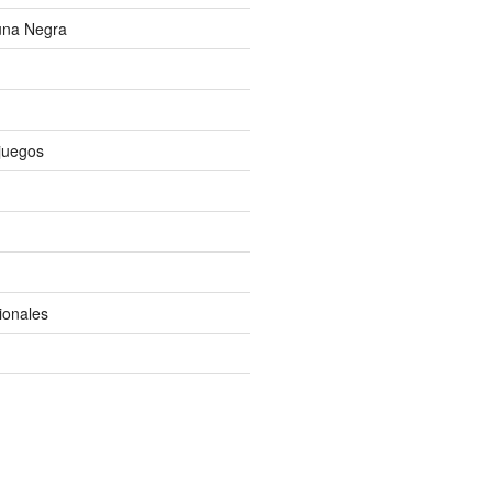
una Negra
ojuegos
ionales