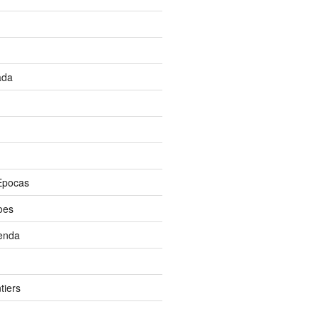
ada
Epocas
oes
enda
tiers