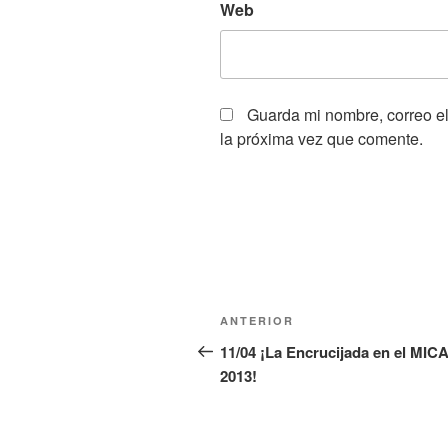
Web
Guarda mi nombre, correo e
la próxima vez que comente.
Navegación
Entrada
ANTERIOR
de
anterior:
11/04 ¡La Encrucijada en el MIC
2013!
entradas