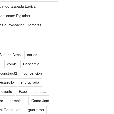
gando: Zapada Lúdica
amientas Digitales
es e Invocacion Fronteras
Buenos Aires
cartas
n
comic
Concomic
construct2
convencion
esarrollo
encrucijada
evento
Expo
fantasia
ro
gamejam
Game Jam
al Game Jam
guerreros