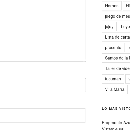
Heroes
Hi
juego de me
jujuy
Leye
Lista de cart
presente
Santos de la
Taller de vid
tucuman
Villa María
LO MÁS VIST
Fragmento Azu
Vistas: 4060