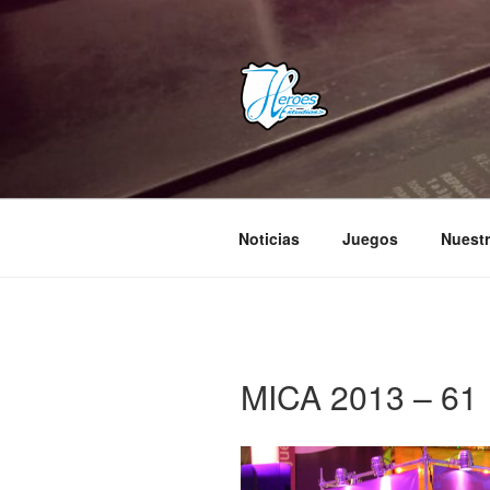
Saltar
al
contenido
HEROES E
– Comunidad Creativa –
Noticias
Juegos
Nuestr
MICA 2013 – 61