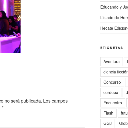
Educando y Ju
Listado de Herr
Hecate Edicion
ETIQUETAS
Aventura
ciencia ficció
Concurso
cordoba
d
co no será publicada.
Los campos
Encuentro
n
*
Flash
futu
GGJ
Glob