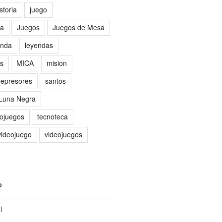
storia
juego
sa
Juegos
Juegos de Mesa
nda
leyendas
as
MICA
mision
represores
santos
 Luna Negra
eojuegos
tecnoteca
videojuego
videojuegos
O
l