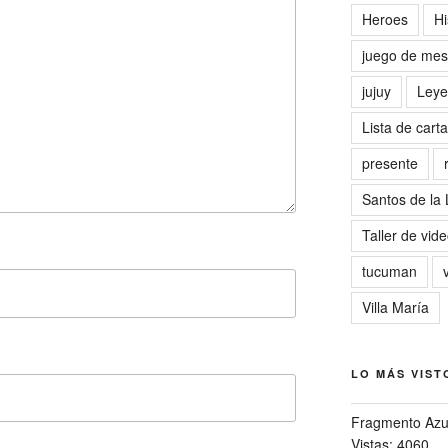
Heroes
Hi
juego de me
jujuy
Leye
Lista de cart
presente
Santos de la
Taller de vid
tucuman
Villa María
LO MÁS VIST
Fragmento Azu
Vistas: 4060