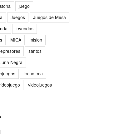
storia
juego
sa
Juegos
Juegos de Mesa
nda
leyendas
as
MICA
mision
represores
santos
 Luna Negra
eojuegos
tecnoteca
videojuego
videojuegos
O
l