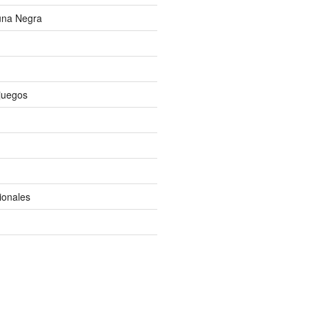
una Negra
ojuegos
ionales