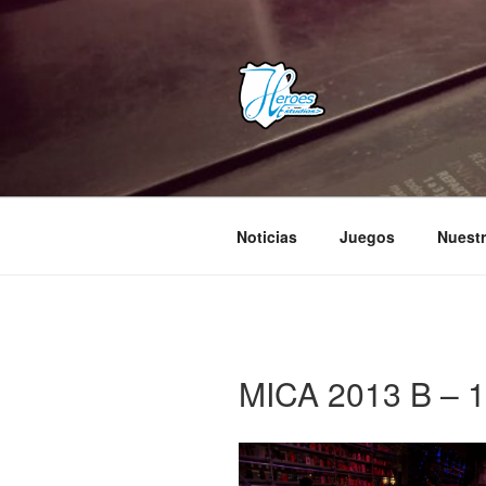
Saltar
al
contenido
HEROES E
– Comunidad Creativa –
Noticias
Juegos
Nuestr
MICA 2013 B – 