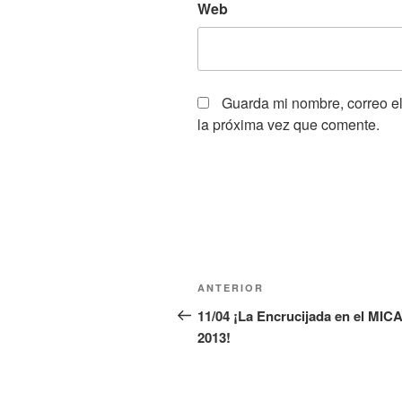
Web
Guarda mi nombre, correo e
la próxima vez que comente.
Navegación
Entrada
ANTERIOR
de
anterior:
11/04 ¡La Encrucijada en el MIC
2013!
entradas