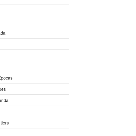
ada
Epocas
oes
enda
tiers