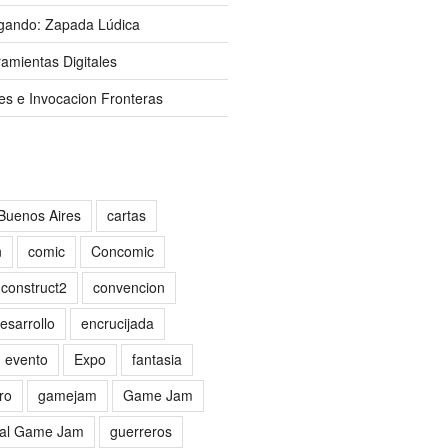
gando: Zapada Lúdica
amientas Digitales
es e Invocacion Fronteras
Buenos Aires
cartas
n
comic
Concomic
construct2
convencion
esarrollo
encrucijada
evento
Expo
fantasia
ro
gamejam
Game Jam
al Game Jam
guerreros