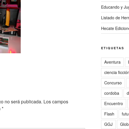
Educando y Ju
Listado de Herr
Hecate Edicion
ETIQUETAS
Aventura
ciencia ficció
Concurso
cordoba
d
co no será publicada.
Los campos
Encuentro
n
*
Flash
futu
GGJ
Glob