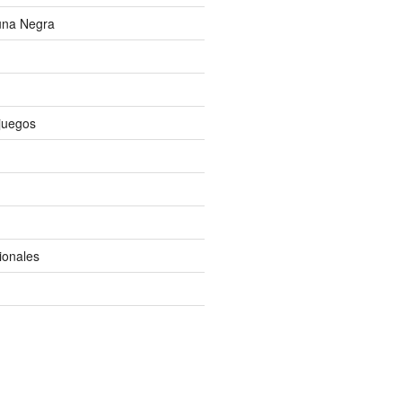
una Negra
ojuegos
ionales