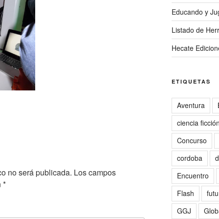
Educando y Ju
Listado de Herr
Hecate Edicion
ETIQUETAS
Aventura
ciencia ficció
Concurso
cordoba
d
co no será publicada.
Los campos
Encuentro
n
*
Flash
futu
GGJ
Glob