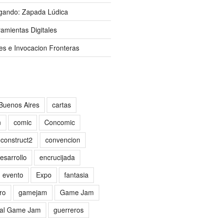
gando: Zapada Lúdica
amientas Digitales
es e Invocacion Fronteras
Buenos Aires
cartas
n
comic
Concomic
construct2
convencion
esarrollo
encrucijada
evento
Expo
fantasia
ro
gamejam
Game Jam
al Game Jam
guerreros