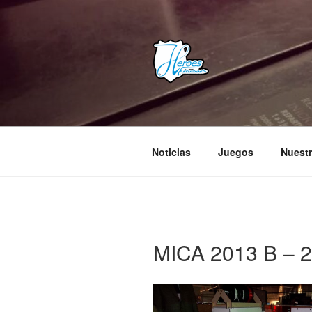
Saltar
al
contenido
HEROES E
– Comunidad Creativa –
Noticias
Juegos
Nuestr
MICA 2013 B – 