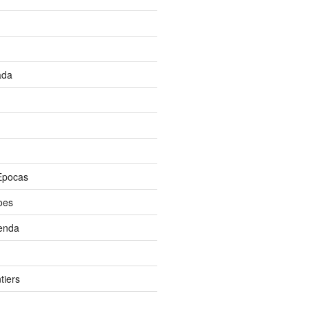
ada
Epocas
oes
enda
tiers