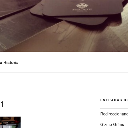
STUDIOS
a Historia
21
ENTRADAS R
Redireccionan
Gizmo Grims