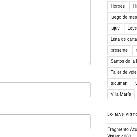
Heroes
Hi
juego de me
jujuy
Leye
Lista de cart
presente
Santos de la
Taller de vid
tucuman
Villa María
LO MÁS VIST
Fragmento Azu
Vistas: 4060