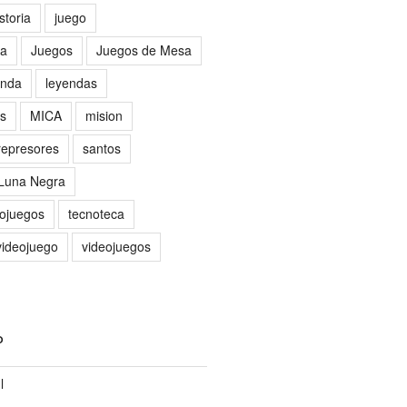
storia
juego
sa
Juegos
Juegos de Mesa
nda
leyendas
as
MICA
mision
represores
santos
 Luna Negra
eojuegos
tecnoteca
videojuego
videojuegos
O
l