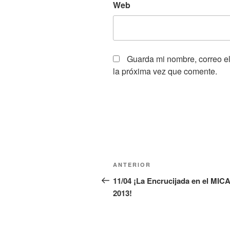
Web
Guarda mi nombre, correo e
la próxima vez que comente.
Navegación
Entrada
ANTERIOR
de
anterior:
11/04 ¡La Encrucijada en el MIC
2013!
entradas