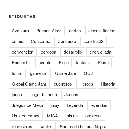
ETIQUETAS
Aventura
Buenos Aires
cartas
ciencia ficción
comic
Concomic
Concurso
construct2
convencion
cordoba
desarrollo
encrucijada
Encuentro
evento
Expo
fantasia
Flash
futuro
gamejam
Game Jam
GGJ
Global Game Jam
guerreros
Heroes
Historia
juego
juego de mesa
Juegos
Juegos de Mesa
jujuy
Leyenda
leyendas
Lista de cartas
MICA
mision
presente
represores
santos
Santos de la Luna Negra