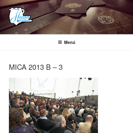
Saltar
al
contenido
HEROES ESTUDIOS
– Comunidad Creativa –
Menú
MICA 2013 B – 3