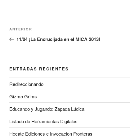
Navegación
Entrada
ANTERIOR
de
anterior:
11/04 ¡La Encrucijada en el MICA 2013!
entradas
ENTRADAS RECIENTES
Redireccionando
Gizmo Grims
Educando y Jugando: Zapada Lúdica
Listado de Herramientas Digitales
Hecate Ediciones e Invocacion Fronteras