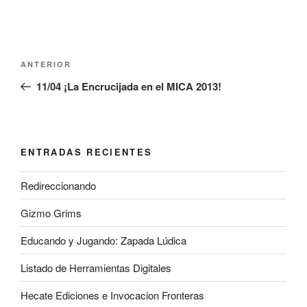
Navegación
Entrada
ANTERIOR
de
anterior:
11/04 ¡La Encrucijada en el MICA 2013!
entradas
ENTRADAS RECIENTES
Redireccionando
Gizmo Grims
Educando y Jugando: Zapada Lúdica
Listado de Herramientas Digitales
Hecate Ediciones e Invocacion Fronteras