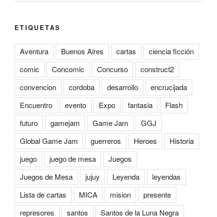
ETIQUETAS
Aventura
Buenos Aires
cartas
ciencia ficción
comic
Concomic
Concurso
construct2
convencion
cordoba
desarrollo
encrucijada
Encuentro
evento
Expo
fantasia
Flash
futuro
gamejam
Game Jam
GGJ
Global Game Jam
guerreros
Heroes
Historia
juego
juego de mesa
Juegos
Juegos de Mesa
jujuy
Leyenda
leyendas
Lista de cartas
MICA
mision
presente
represores
santos
Santos de la Luna Negra