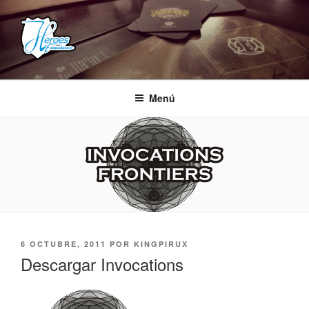
Saltar
al
contenido
HEROES ESTUDIOS
– Comunidad Creativa –
Menú
PUBLICADO
6 OCTUBRE, 2011
POR
KINGPIRUX
EL
Descargar Invocations