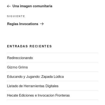
de
anterior:
Una imagen comunitaria
entradas
Siguiente
SIGUIENTE
entrada
Reglas Invocations
ENTRADAS RECIENTES
Redireccionando
Gizmo Grims
Educando y Jugando: Zapada Lúdica
Listado de Herramientas Digitales
Hecate Ediciones e Invocacion Fronteras