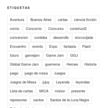
ETIQUETAS
Aventura
Buenos Aires
cartas
ciencia ficción
comic
Concomic
Concurso
construct2
convencion
cordoba
desarrollo
encrucijada
Encuentro
evento
Expo
fantasia
Flash
futuro
gamejam
Game Jam
GGJ
Global Game Jam
guerreros
Heroes
Historia
juego
juego de mesa
Juegos
Juegos de Mesa
jujuy
Leyenda
leyendas
Lista de cartas
MICA
mision
presente
represores
santos
Santos de la Luna Negra