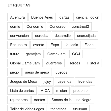
ETIQUETAS
Aventura
Buenos Aires
cartas
ciencia ficción
comic
Concomic
Concurso
construct2
convencion
cordoba
desarrollo
encrucijada
Encuentro
evento
Expo
fantasia
Flash
futuro
gamejam
Game Jam
GGJ
Global Game Jam
guerreros
Heroes
Historia
juego
juego de mesa
Juegos
Juegos de Mesa
jujuy
Leyenda
leyendas
Lista de cartas
MICA
mision
presente
represores
santos
Santos de la Luna Negra
Taller de videojuegos
tecnoteca
tucuman