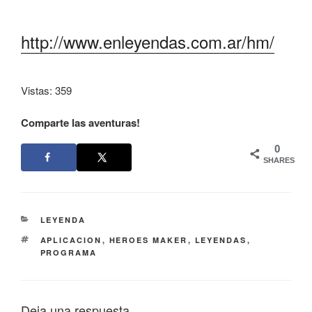
http://www.enleyendas.com.ar/hm/
Vistas: 359
Comparte las aventuras!
0
SHARES
CATEGORÍAS
LEYENDA
ETIQUETAS
APLICACION
,
HEROES MAKER
,
LEYENDAS
,
PROGRAMA
Deja una respuesta