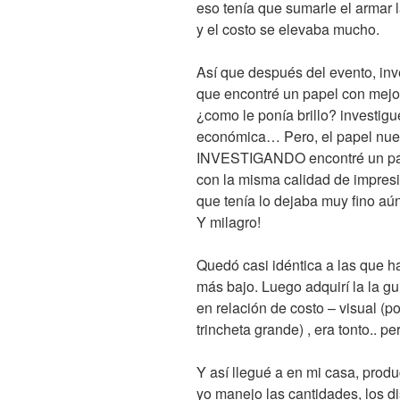
eso tenía que sumarle el armar l
y el costo se elevaba mucho.
Así que después del evento, inv
que encontré un papel con mejor
¿como le ponía brillo? investig
económica… Pero, el papel nu
INVESTIGANDO encontré un pap
con la misma calidad de impresi
que tenía lo dejaba muy fino 
Y milagro!
Quedó casi idéntica a las que h
más bajo. Luego adquirí la la gu
en relación de costo – visual (
trincheta grande) , era tonto.. pe
Y así llegué a en mi casa, produ
yo manejo las cantidades, los 