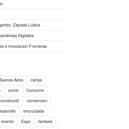
do
gando: Zapada Lúdica
amientas Digitales
es e Invocacion Fronteras
Buenos Aires
cartas
n
comic
Concomic
construct2
convencion
esarrollo
encrucijada
evento
Expo
fantasia