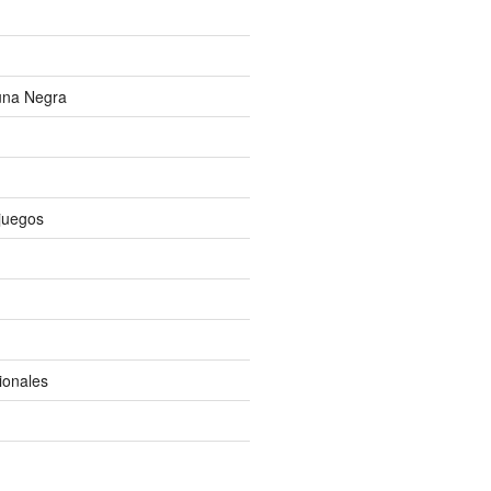
una Negra
ojuegos
ionales