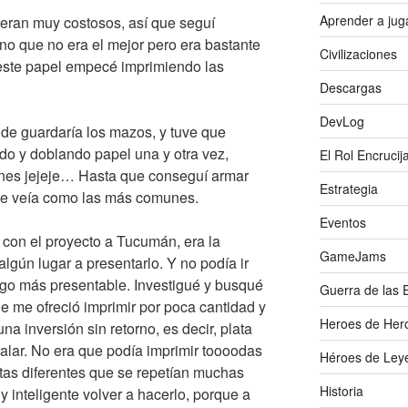
Aprender a jug
eran muy costosos, así que seguí
o que no era el mejor pero era bastante
Civilizaciones
este papel empecé imprimiendo las
Descargas
DevLog
de guardaría los mazos, y tuve que
ndo y doblando papel una y otra vez,
El Rol Encrucij
es jejeje… Hasta que conseguí armar
Estrategia
se veía como las más comunes.
Eventos
 con el proyecto a Tucumán, era la
GameJams
lgún lugar a presentarlo. Y no podía ir
algo más presentable. Investigué y busqué
Guerra de las 
e me ofreció imprimir por poca cantidad y
Heroes de Her
na inversión sin retorno, es decir, plata
alar. No era que podía imprimir toooodas
Héroes de Ley
titas diferentes que se repetían muchas
Historia
 inteligente volver a hacerlo, porque a