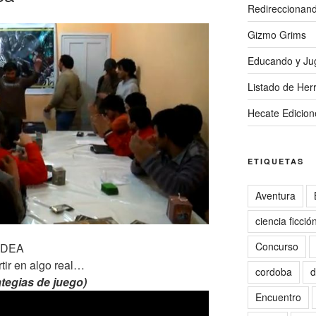
Redireccionan
Gizmo Grims
Educando y Ju
Listado de Herr
Hecate Edicion
ETIQUETAS
Aventura
ciencia ficció
Concurso
IDEA
ir en algo real…
cordoba
d
ategias de juego)
Encuentro