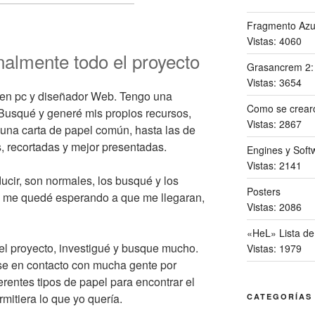
Fragmento Azu
Vistas: 4060
nalmente todo el proyecto
Grasancrem 2
Vistas: 3654
o en pc y diseñador Web. Tengo una
Como se crearo
Busqué y generé mis propios recursos,
Vistas: 2867
una carta de papel común, hasta las de
s, recortadas y mejor presentadas.
Engines y Softw
Vistas: 2141
ucir, son normales, los busqué y los
Posters
o me quedé esperando a que me llegaran,
Vistas: 2086
«HeL» Lista de
el proyecto, investigué y busque mucho.
Vistas: 1979
use en contacto con mucha gente por
rentes tipos de papel para encontrar el
mitiera lo que yo quería.
CATEGORÍAS