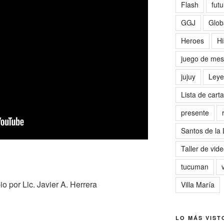
Flash
futu
GGJ
Glob
Heroes
Hi
juego de me
jujuy
Leye
Lista de cart
presente
Santos de la
Taller de vid
tucuman
or Lic. Javier A. Herrera
Villa María
LO MÁS VIST