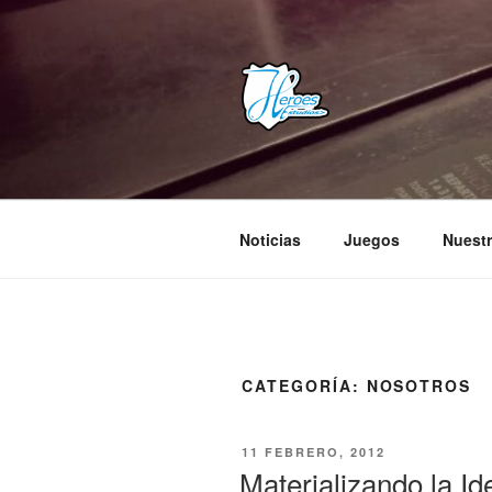
Saltar
al
contenido
HEROES E
– Comunidad Creativa –
Noticias
Juegos
Nuestr
CATEGORÍA:
NOSOTROS
PUBLICADO
11 FEBRERO, 2012
EL
Materializando la Id