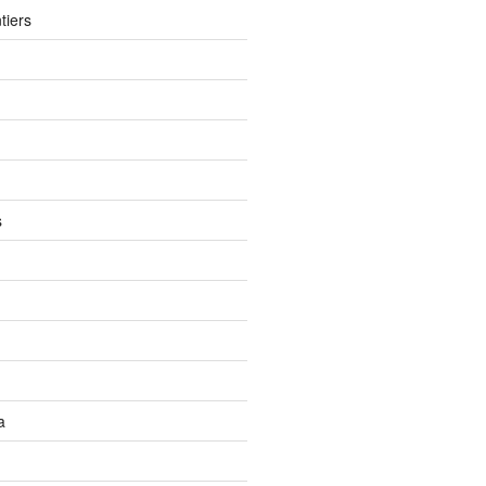
tiers
s
a