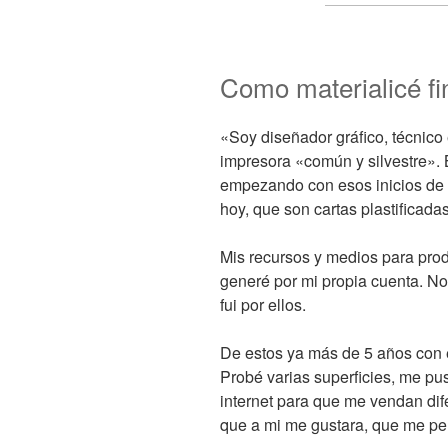
Como materialicé fi
«Soy diseñador gráfico, técnic
impresora «común y silvestre». 
empezando con esos inicios de 
hoy, que son cartas plastificada
Mis recursos y medios para prod
generé por mi propia cuenta. N
fui por ellos.
De estos ya más de 5 años con 
Probé varias superficies, me p
internet para que me vendan dife
que a mi me gustara, que me per