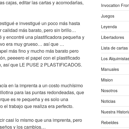
as cajas, editar las cartas y acomodarlas,
Invocation Fron
Juegos
estigué e investigué un poco más hasta
Leyenda
 calidad más barato, pero sin brillo…
ué y encontré una plastificadora pequeña y
Libertadores
evo era muy grueso… así que …
Lista de cartas
el más fino y mucho más barato pero
ón, peeeero el papel con el plastificado
Los Alquimista
aún, así que LE PUSE 2 PLASTIFICADOS.
Manuales
Mision
acía en la imprenta a un costo muchísimo
Nosotros
illotina para las puntas redondeadas, que
porque es re pequeña y es solo una
Noticias
ro el trabajo que realiza era perfecto.
Nuestra Histori
cir casi lo mismo que una imprenta, pero
Rebeldes
diseños y los cambios…