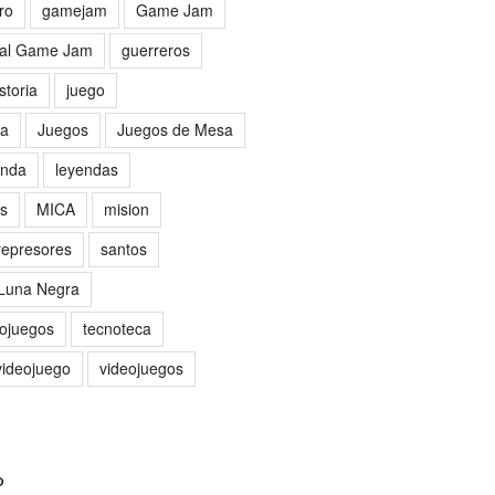
ro
gamejam
Game Jam
al Game Jam
guerreros
storia
juego
sa
Juegos
Juegos de Mesa
nda
leyendas
as
MICA
mision
represores
santos
 Luna Negra
eojuegos
tecnoteca
videojuego
videojuegos
O